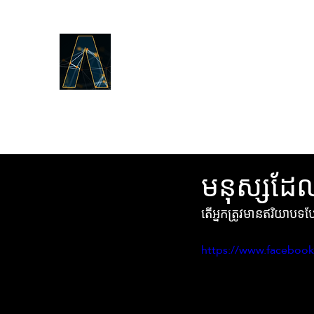
LOGOS ANSWERS
តើអ្វីដែលមានតាំងពីដើមដំបូង,យោង
តាមព្រះបន្ទូលនៃជីវិត,ដែលយើងបាន
ប្រកាសដល់អ្នក។​
មនុស្សដែ
តើអ្នកត្រូវមានឥរិយាបទប
https://www.faceboo