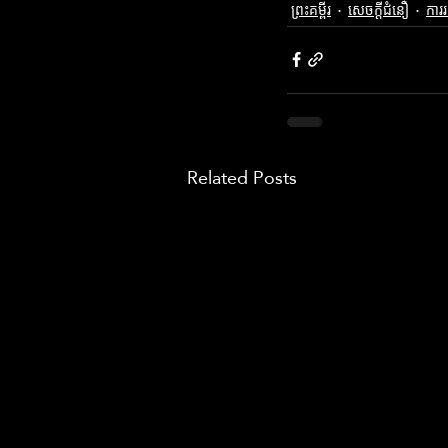
ព្រះគម្ពីរ
សេចក្តីជំនឿ
ការរ
Related Posts