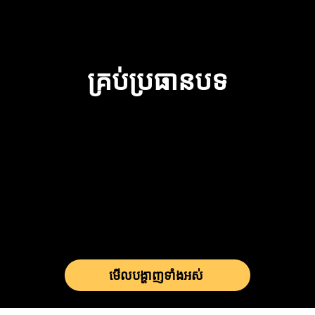
គ្រប់ប្រធានបទ
Does a Christian never
តើខ្ញុ
be guilty of sin?
គ្រី
qui
Chr
មើលបង្ហាញទាំងអស់