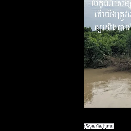
គ្រីស្ទាន
ជំនឿ
ព្រះពរ