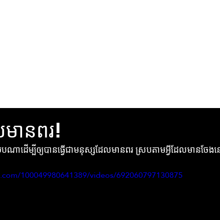
រកមើលប្
លមានពរ!
ែបណាដើម្បីឲ្យបានធ្វើជាមនុស្សដែលមានពរ ស្របតាមអ្វីដែលមានចែងនៅក្ន
k.com/100049980641389/videos/692060797130875