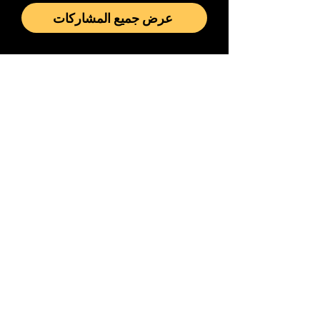
عرض جميع المشاركات
اشترك لتلقي أحدث الفيديوهات،
البودكاست، والمقالات
Enter your email here
Preferred Languaged
إشتراك
ألْكَلِمَةُ تُجِيبْ