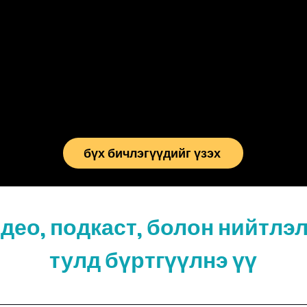
бүх бичлэгүүдийг үзэх
део, подкаст, болон нийтлэ
тулд бүртгүүлнэ үү