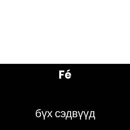
сэдвүүдийг сөхөх
бүх бичлэг
Fé
бүх сэдвүүд