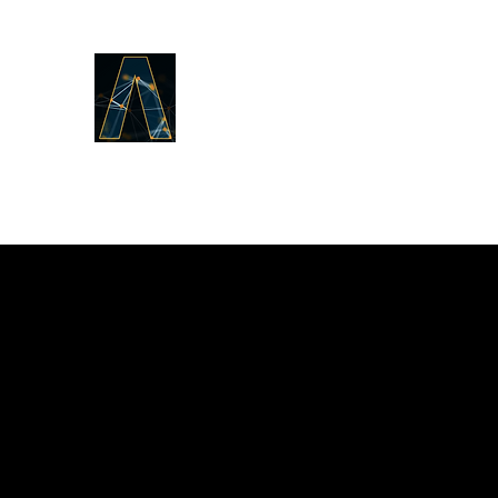
Logos Answers
Эхэнд юу байсан талаар,
Бурханы Үгийн тухай бид
танд батлах болно.