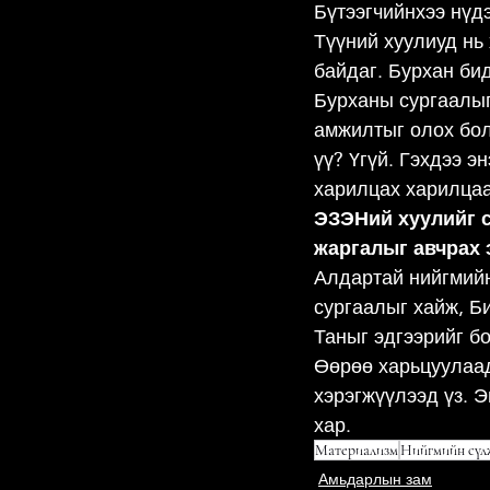
Бүтээгчийнхээ нүд
Түүний хуулиуд нь 
байдаг. Бурхан би
Бурханы сургаалыг
амжилтыг олох болн
үү? Үгүй. Гэхдээ э
харилцах харилцаа
ЭЗЭНий хуулийг с
жаргалыг авчрах 
Алдартай нийгмийн
сургаалыг хайж, Б
Таныг эдгээрийг бо
Өөрөө харьцуулаад
хэрэгжүүлээд үз. Э
хар.
Материализм
Нийгмийн сүл
Амьдарлын зам