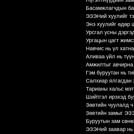
Басамжлагчдын бай
ЭЗЭНий хуулийг т
Энэ хуулийг өдөр 
Урсгал усны дэргэ
Ургацын цагт жимс
Навчис нь үл хатна
Аливаа үйл нь түү
Амжилтыг авчирна
Гэм буруутан нь ти
Салхиар ялгагдан 
Тарианы хальс мэт
Шийтгэл ирэхэд бу
Зөвтийн чуулалд ч
Зөвтийн замыг ЭЗ
Буруутын зам сөнө
ЭЗЭНий заавар нь 