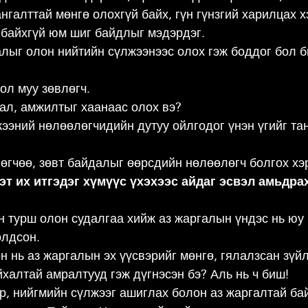
нгалттай мөнгө олохгүй байх, гүн гүнзгий харилцах хэ
 байхгүй юм шиг байдлыг мэдэрдэг.
алыг олон нийтийн сүлжээнээс олох гэж боддог бол б
ол муу зөвлөгч.
гал, амжилтыг хаанаас олох вэ?
ээний нөлөөлөгчидийн дутуу ойлгодог үнэн үгийг тан
өгчөө, зөвт байдалыг өөрсдийн нөлөөлөгч болгох хэ
эт их итгэдэг хүмүүс үхэхээс айдаг эсвэл амьдрах
 турш олон судалгаа хийж аз жаргалын үндэс нь юу
олдсон.
н нь аз жаргалын эх үүсвэрийг мөнгө, гялалзсан зүйл
халтай амралтууд гэж дүгнэсэн бэ? Аль нь ч биш!
р, нийгмийн сүлжээг ашиглах болон аз жаргалтай ба