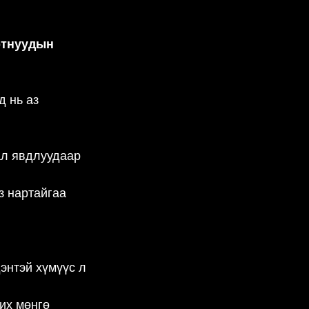
ртнуудын 
 нь аз 
ал явдлуудаар 
з нартайгаа 
энтэй хүмүүс л 
их мөнгө 