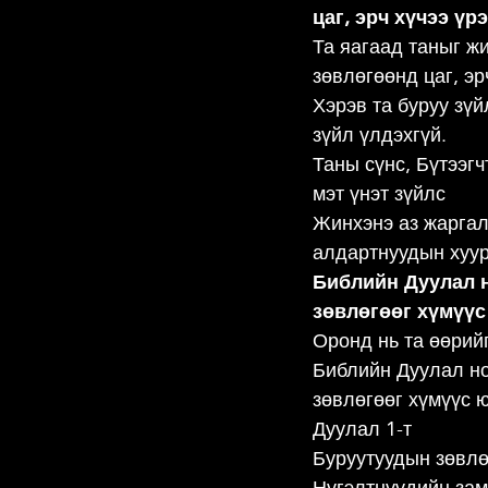
цаг, эрч хүчээ үр
Та яагаад таныг ж
зөвлөгөөнд цаг, эр
Хэрэв та буруу зүй
зүйл үлдэхгүй.
Таны сүнс, Бүтээг
мэт үнэт зүйлс
Жинхэнэ аз жаргал
алдартнуудын хуур
Библийн Дуулал н
зөвлөгөөг хүмүүс
Оронд нь та өөрий
Библийн Дуулал но
зөвлөгөөг хүмүүс ю
Дуулал 1-т
Буруутуудын зөвлө
Нүгэлтнүүдийн зам