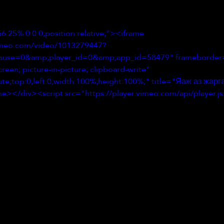
6.25% 0 0 0;position:relative;"><iframe 
vimeo.com/video/1013279447?
use=0&amp;player_id=0&amp;app_id=58479" frameborder
creen; picture-in-picture; clipboard-write" 
ute;top:0;left:0;width:100%;height:100%;" title="Яаж аз жар
e></div><script src="https://player.vimeo.com/api/player.j