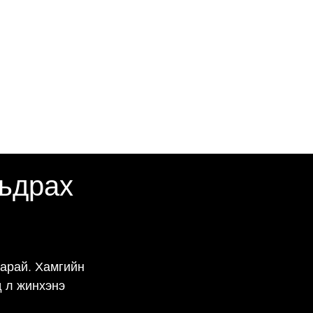
үүдийг үзэх
Асуулт асуух
бүртгүүлэх
мьдрах
арай. Хамгийн 
 л жинхэнэ 