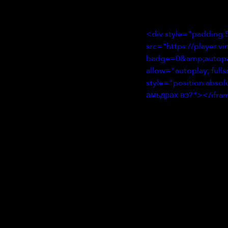
<div style="padding:5
src="https://player.
badge=0&amp;autopa
allow="autoplay; fulls
style="position:absol
амьдрах вэ?"></ifram