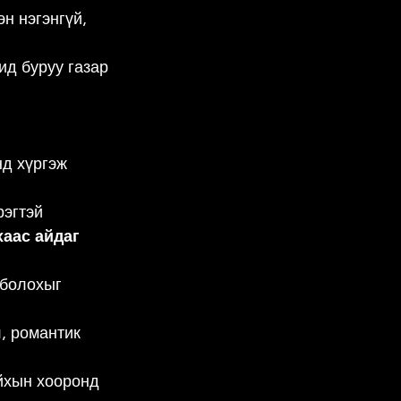
н нэгэнгүй, 
ид буруу газар 
д хүргэж 
рэгтэй
аас айдаг 
 болохыг 
, романтик 
йхын хооронд 