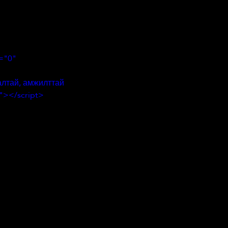
="0" 
галтай, амжилттай 
s"></script>