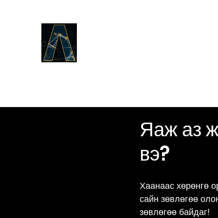
Logos Answers
Эхэнд юу байсан талаар,
Бурханы Үгийн тухай бид
танд батлах болно.
Яаж аз 
вэ?
Хаанаас хөрөнгө о
сайн зөвлөгөө оло
зөвлөгөө байдаг!