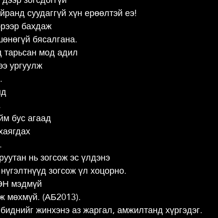
ранд суудаггүй хүн ерөөлтэй еэ!
эрээр бахдаж
шөнөгүй бясалгана.
д тарьсан мод адил
ээ ургуулж
.
нд
.
йм бус агаад
хаягдах
.
руутан нь зогсож эс үлдэнэ
 нүгэлтнүүд зогсож үл хоцорно.
ЭН мэдмүй
ж мөхмүй. (АБ2013).
биднийг жинхэнэ аз жаргал, амжилтанд хүргэдэг.