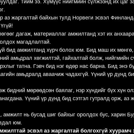
уулдаг. Тийм ээ. Хүмүүс нийгмийн сүлжээнд их цаг з
г.
р аз жаргалтай байхын тулд Норвеги эсвэл Финланд
 Үгүй!
лөгөөг дагаж, материаллаг амжилтанд хэт их анхаар
иолдох магадлалтай.
гүй бид амжилтанд хүрч болох юм. Бид маш их мөнгө, 
ний амьдрал хөгжилтэй, гайхалтай болж, нийгмийн с
хлыг татна. Гэвч бид нэг өдөр нас барна. Бид энэ бү
аагийн амьдралд аваачиж чадахгүй. Үүний үр дүнд би
эж бидний мөрөөдсөн баялаг, нэр хүндийг бүх хүн ол
анагдана. Үүний үр дүнд бид сэтгэл гутралд орж, аз 
, амжилт нь бусад шиг байхыг оролдох бус, харин Бу
вдал юм.
амжилттай эсвэл аз жаргалтай болгохгүй хуурамч 