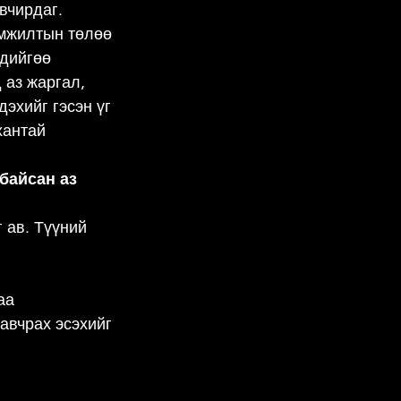
вчирдаг. 
амжилтын төлөө 
дийгөө 
аз жаргал, 
эхийг гэсэн үг 
хантай 
байсан аз 
 ав. Түүний 
аа 
авчрах эсэхийг 