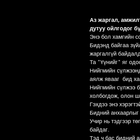
Аз жаргал, амжил
дутуу ойлгодог бү
Энэ бол хамгийн с
Бидэнд байгаа зүйл
жаргалгүй байдалд
Та "Үүнийг" яг од
Нийгмийн сүлжээнд
аялж явааг  бид ха
Нийгмийн сүлжээ бо
холбогдож, олон ш
Гэхдээ энэ хэрэгт
Бидний анхаарлыг 
Учир нь тэдгээр тө
байдаг.
Тэд ч бас бидний а