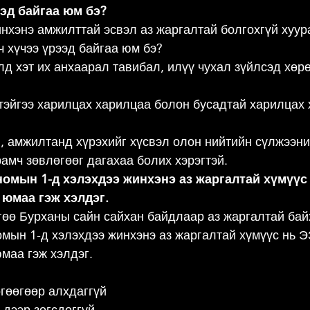
ээд байгаа юм бэ?
инхэнэ амжилттай эсвэл аз жаргалтай болгохгүй хуур
ч хүчээ үрээд байгаа юм бэ?
лд хэт их анхаарал тавибал, илүү чухал зүйлсэд хөр
чтэйгээ харилцах харилцаа болон бусадтай харилцах 
, амжилтанд хүрэхийг хүсвэл олон нийтийн сүлжээни
амч зөвлөгөөг дагахаа болих хэрэгтэй.
омын 1-д хэлэхдээ жинхэнэ аз жаргалтай хүмүүс
 юмаа гэж хэлдэг.
гөө Бурханы сайн сайхан байдлаар аз жаргалтай бай
мын 1-д хэлэхдээ жинхэнэ аз жаргалтай хүмүүс нь 
маа гэж хэлдэг.
гөөгөөр алхдаггүй
 дээр зогсдоггүй