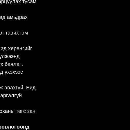
арцуулах тусам 
ад амьдрах 
ал тавих юм 
эд хөрөнгийг 
үлжээнд 
х баялаг, 
д үхэхээс 
ж авахгүй. Бид 
жаргалгүй 
рханы төгс зан 
зөвлөгөөнд 