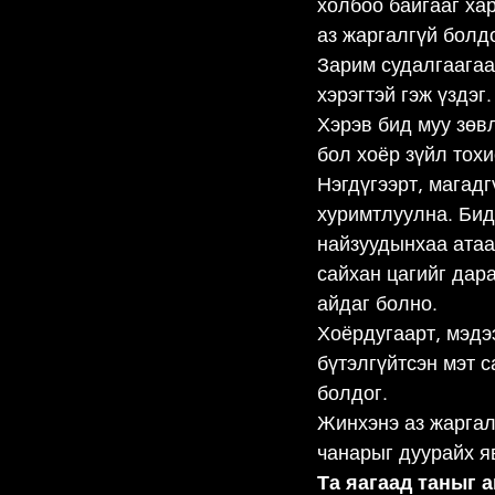
холбоо байгааг хар
аз жаргалгүй болдо
Зарим судалгаагаа
хэрэгтэй гэж үздэг.
Хэрэв бид муу зөв
бол хоёр зүйл тох
Нэгдүгээрт, магад
хуримтлуулна. Бид
найзуудынхаа атаар
сайхан цагийг дар
айдаг болно.
Хоёрдугаарт, мэдэ
бүтэлгүйтсэн мэт с
болдог.
Жинхэнэ аз жаргал
чанарыг дуурайх я
Та яагаад таныг 