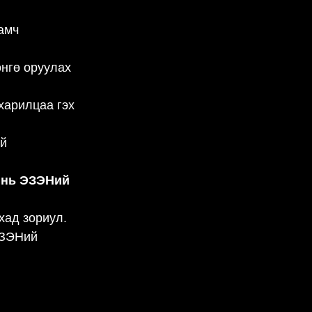
амч 
өнгө оруулах 
харилцаа гэх 
й 
 нь ЭЗЭНий 
хад зориул.
ЭЗЭНий 