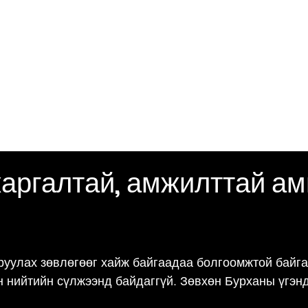
сэдвүүдийг сөхөх
бүх бичлэг
жаргалтай, амжилттай а
руулах зөвлөгөөг хайж байгаадаа болгоомжтой байга
н нийтийн сүлжээнд байдаггүй. Зөвхөн Бурханы үгэнд