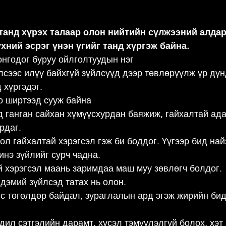
танд хүрэх талаар олон нийтийн сүлжээний алда
хний эсрэг үнэн үгийг танд хүргэж байна.
онгодог буруу ойлголтуудын нэг
сээс илүү байхгүй зүйлсүүд дээр төвлөрүүлж үр дүнд
 хүргэдэг.
оо ширтээд сууж байна
 ганган сайхан хүмүүсхурдан баяжиж, гайхалтай ад
рдаг.
л гайхалтай хэрэгсэл гэж би боддог. Үүгээр бид най
инэ зүйлийг сурч чадна.
эй хэрэгсэл маань заримдаа маш муу зөвлөгч болдог.
дэмий зүйлсэд татах нь олон.
гс төгөлдөр байдал, зураглалын ард эгэж жирийн бид
дил сэтгэлийн дарамт, хүсэл тэмүүлэлгүй болох, хэт 