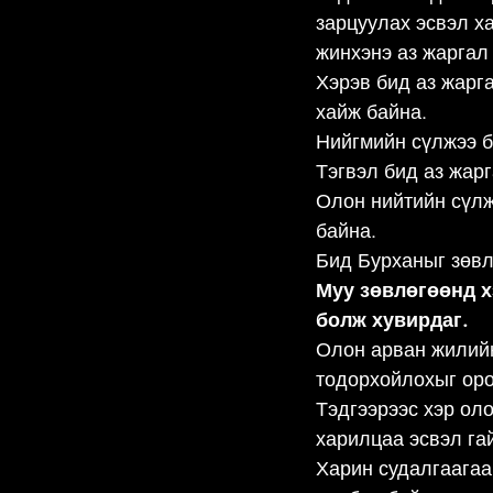
зарцуулах эсвэл ха
жинхэнэ аз жаргал
Хэрэв бид аз жарг
хайж байна.
Нийгмийн сүлжээ б
Тэгвэл бид аз жар
Олон нийтийн сүлж
байна.
Бид Бурханыг зөвл
Муу зөвлөгөөнд х
болж хувирдаг.
Олон арван жилийн
тодорхойлохыг ор
Тэдгээрээс хэр оло
харилцаа эсвэл гай
Харин судалгаагаа