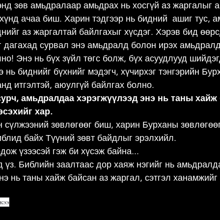
энд зөв амьдралаар амьдрах нь хосгүй аз жаргалыг а
хүнд ачаа биш. Харин тэдгээр нь бидний  ашиг тус, 
днийг аз жаргалтай байлгахыг хүсдэг. Хэрэв бид өөрс
 дагахад сурвал энэ амьдралд болон ирэх амьдралд 
о! Энэ нь бүх зүйл төгс болж, бүх асуудлууд шийдэгд
нэ нь биднийг бүхнийг мэдэгч, хүчирхэг тэнгэрийн Бур
нд итгэлтэй, аюулгүй байлгах болно.
урч, амьдралдаа хэрэгжүүлээд энэ нь таны хайж 
эсэхийг хар.
 сүлжээний зөвлөгөөг биш, харин Бурханы зөвлөгөөг
иблид байх Түүний зөвт байдлыг эрэлхийл.
дож үзээсэй гэж би хүсэж байна...   
 үз. Библийн заалтаас дор хаяж нэгийг нь амьдралд
нэ нь таны хайж байсан аз жаргал, сэтгэл ханамжийг 
жээ