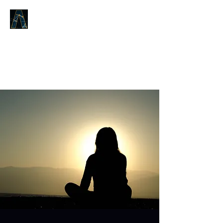
LOGOS ODPOWIEDZI
To, co było od początku,
co dotyczy Słowa Życia,
głosimy wam.