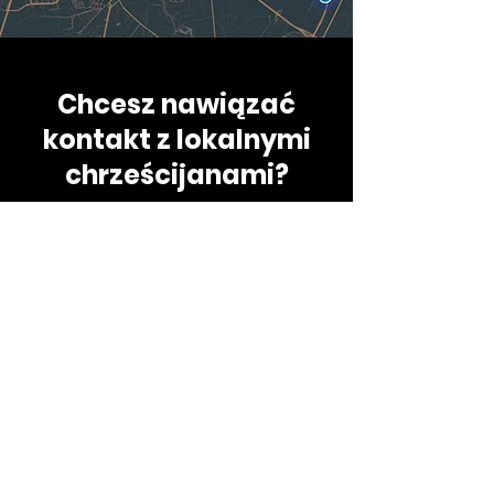
Chcesz nawiązać
kontakt z lokalnymi
chrześcijanami?
Daj nam znać, w jakiej części świata
mieszkasz, a postaramy się połączyć Cię z
lokalnymi chrześcijanami, którzy starają się
nauczać i praktykować prawdę.
Zapisz się, aby otrzymywać
nasze najnowsze filmy,