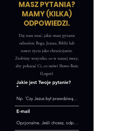
MASZ PYTANIA?
MAMY (KILKA)
ODPOWIEDZI.
Daj nam znać, jakie masz pytanie
odnośnie Boga, Jezusa, Biblii lub
nawet życia jako chrześcijanin.
Zrobimy wszystko, co w naszej mocy,
aby pokazać Ci, co mówi Słowo Boże
(Logos).
Jakie jest Twoje pytanie?
E-mail