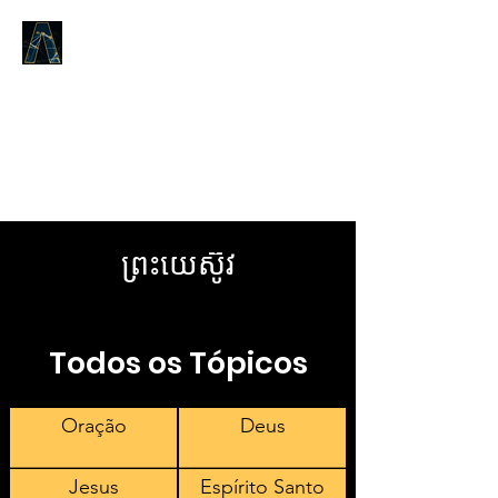
RESPOSTAS LOGOS
O que era desde o
princípio,
a respeito da
Palavra da Vida,
nós lhes proclamamos.
ព្រះយេស៊ូវ
Todos os Tópicos
Oração
Deus
Jesus
Espírito Santo