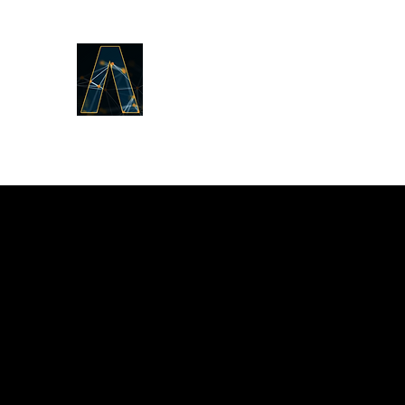
LOGOS ANSWERS
То, что было от начала,
о Слове жизни,
мы возвещаем вам.