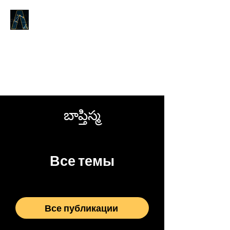
LOGOS ANSWERS
То, что было от начала,
о Слове жизни,
мы возвещаем вам.
బాప్తిస్మ
Все темы
Все публикации