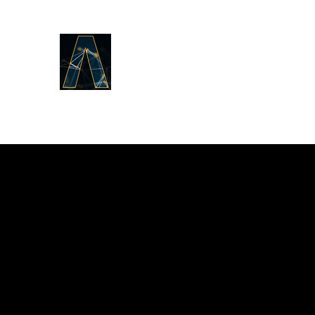
LOGOS ANSWERS
То, что было от начала,
о Слове жизни,
мы возвещаем вам.