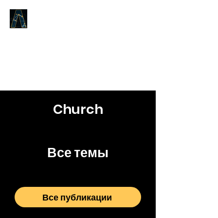
LOGOS ANSWERS
То, что было от начала,
о Слове жизни,
мы возвещаем вам.
Church
Все темы
Все публикации