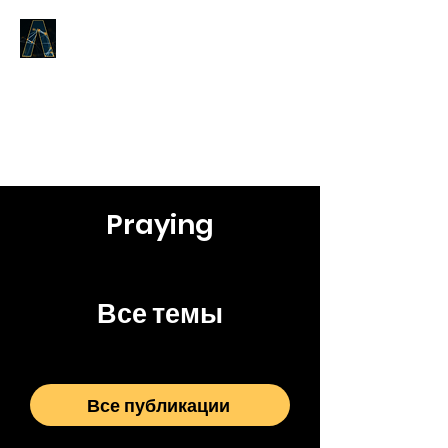
LOGOS ANSWERS
То, что было от начала,
о Слове жизни,
мы возвещаем вам.
Praying
Все темы
Все публикации