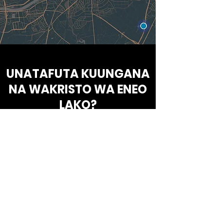
UNATAFUTA KUUNGANA
NA WAKRISTO WA ENEO
LAKO?
Tujulishe unaishi sehemu gani ya dunia, na
tutafanya bidii kukunganisha na Wakristo wa
eneo lako wanaojitahidi kufundisha na kuishi
kweli.