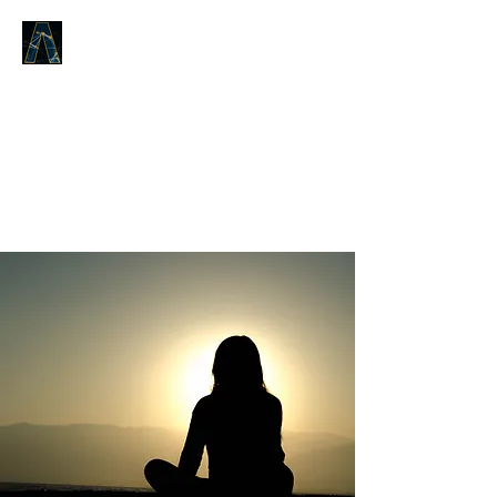
LOGOS ANSWERS
Kile kilichokuwapo tangu
mwanzo,
kuhusu Neno la Uzima,
tunakutangazia.