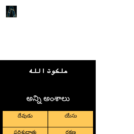
LOGOS ANSWERS
ఆది నుండి యున్నది, జీవ వాక్యము
గురించినది, మేము మీకు
ప్రకటించుచున్నాము.
ملكوت الله
అన్ని అంశాలు
దేవుడు
యేసు
పరిశుద్ధాత్మ
రక్షణ