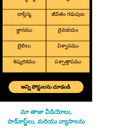
బాప్తిస్మ
జీవితం గడుపుట
జ్ఞానము
దైవభయం
బైబిలు
విశ్వాసము
శిష్యరికము
పశ్చాత్తాపము
అన్ని పోస్టులను చూడండి
మా తాజా వీడియోలు,
పాడ్‌కాస్ట్‌లు, మరియు వ్యాసాలను