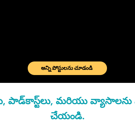
అన్ని పోస్టులను చూడండి
పాడ్‌కాస్ట్‌లు, మరియు వ్యాసాలను 
చేయండి.