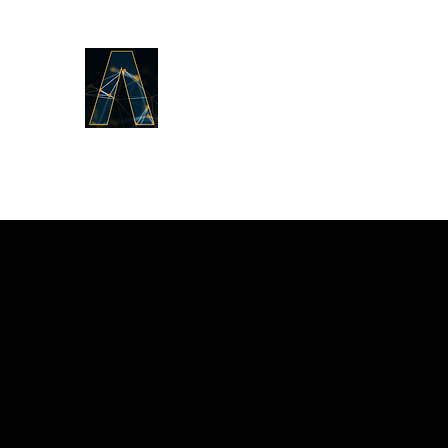
LOGOS ANSWERS
ఆది నుండి యున్నది, జీవ వాక్యము
గురించినది, మేము మీకు
ప్రకటించుచున్నాము.