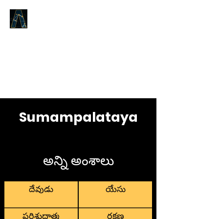
LOGOS ANSWERS
ఆది నుండి యున్నది, జీవ వాక్యము
గురించినది, మేము మీకు
ప్రకటించుచున్నాము.
Sumampalataya
అన్ని అంశాలు
దేవుడు
యేసు
పరిశుద్ధాత్మ
రక్షణ