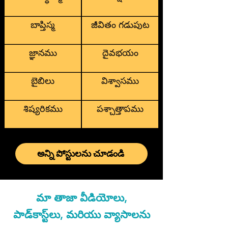
బాప్తిస్మ
జీవితం గడుపుట
జ్ఞానము
దైవభయం
బైబిలు
విశ్వాసము
శిష్యరికము
పశ్చాత్తాపము
అన్ని పోస్టులను చూడండి
మా తాజా వీడియోలు,
పాడ్‌కాస్ట్‌లు, మరియు వ్యాసాలను