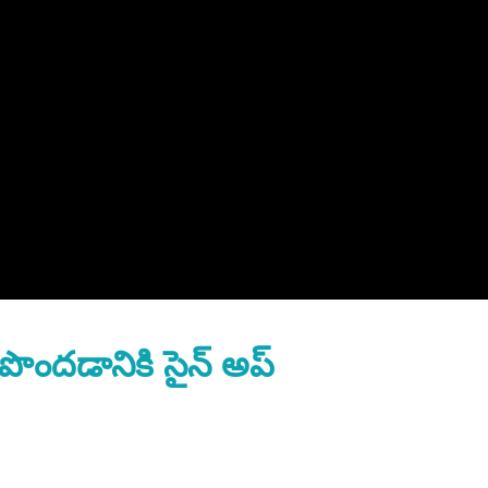
పొందడానికి సైన్ అప్