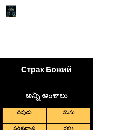
LOGOS ANSWERS
ఆది నుండి యున్నది, జీవ వాక్యము
గురించినది, మేము మీకు
ప్రకటించుచున్నాము.
Страх Божий
అన్ని అంశాలు
దేవుడు
యేసు
పరిశుద్ధాత్మ
రక్షణ