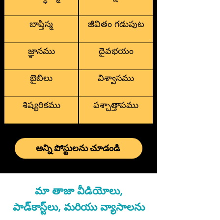
బాప్తిస్మ
జీవితం గడుపుట
జ్ఞానము
దైవభయం
బైబిలు
విశ్వాసము
శిష్యరికము
పశ్చాత్తాపము
అన్ని పోస్టులను చూడండి
మా తాజా వీడియోలు,
పాడ్‌కాస్ట్‌లు, మరియు వ్యాసాలను