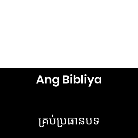
រកមើលប្
Ang Bibliya
គ្រប់ប្រធានបទ