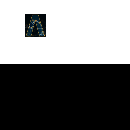
LOGOS ANSWERS
តើអ្វីដែលមានតាំងពីដើមដំបូង,យោង
តាមព្រះបន្ទូលនៃជីវិត,ដែលយើងបាន
ប្រកាសដល់អ្នក។​