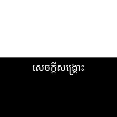
រកមើលប្
សេចក្តីសង្រ្គោះ