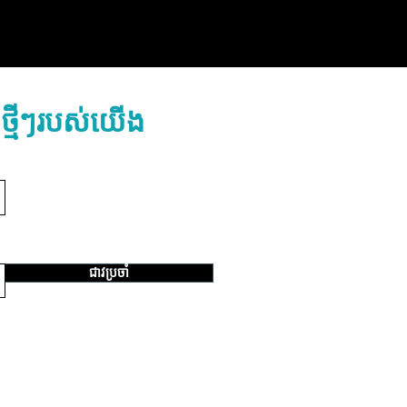
បទថ្មីៗរបស់យើង
ជាវប្រចាំ