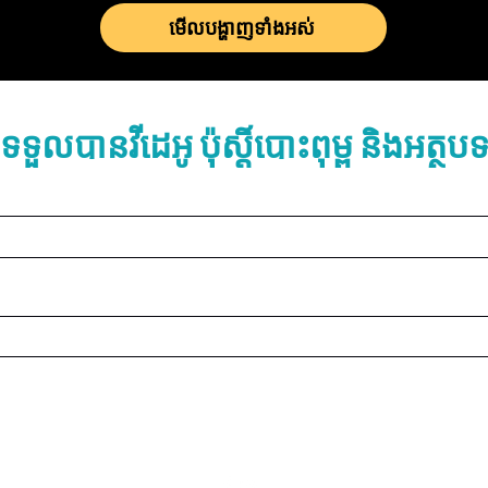
មើលបង្ហាញទាំងអស់
ីទទួលបានវីដេអូ ប៉ុស្តិ៍បោះពុម្ព និងអត្ថ
LOGOS ANSWERS