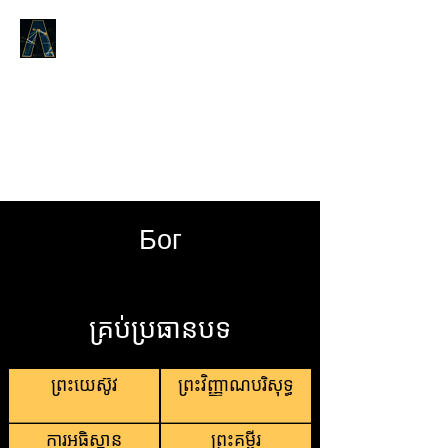
LOGOS ANSWERS
តើអ្វីដែលមានតាំងពីដើមដំបូង,យោង
តាមព្រះបន្ទូលនៃជីវិត,ដែលយើងបាន
ប្រកាសដល់អ្នក។​
Бог
គ្រប់ប្រធានបទ
ព្រះយេស៊ូវ
ព្រះវិញ្ញាណបរិសុទ្ធ
ការអធិស្ឋាន
ព្រះគម្ពីរ