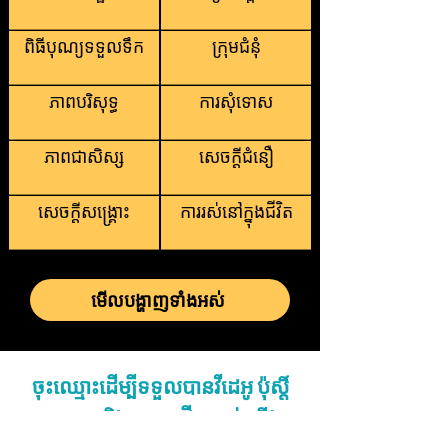
ពិធីបុណ្យទទួលទឹក
ក្រុមជំនុំ
ភាពបរិសុទ្ធ
ការសុំទោស
ភាពជាសិស្ស
សេចក្តីជំនឿ
សេចក្តីសង្រ្គោះ
ការរស់នៅក្នុងជីវិត
មើលបង្ហាញទាំងអស់
ចុះឈ្មោះដើម្បីទទួលបានវីដេអូ ប៉ុស្តិ៍
បោះពុម្ព និងអត្ថបទថ្មីៗរបស់យើង