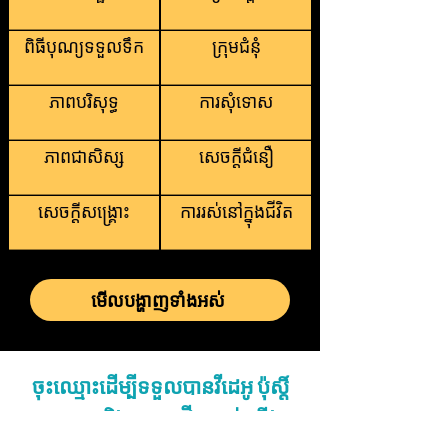
ពិធីបុណ្យទទួលទឹក
ក្រុមជំនុំ
ភាពបរិសុទ្ធ
ការសុំទោស
ភាពជាសិស្ស
សេចក្តីជំនឿ
សេចក្តីសង្រ្គោះ
ការរស់នៅក្នុងជីវិត
មើលបង្ហាញទាំងអស់
ចុះឈ្មោះដើម្បីទទួលបានវីដេអូ ប៉ុស្តិ៍
បោះពុម្ព និងអត្ថបទថ្មីៗរបស់យើង