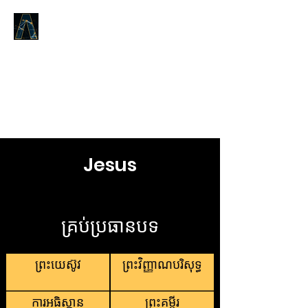
LOGOS ANSWERS
តើអ្វីដែលមានតាំងពីដើមដំបូង,យោង
តាមព្រះបន្ទូលនៃជីវិត,ដែលយើងបាន
ប្រកាសដល់អ្នក។​
Jesus
គ្រប់ប្រធានបទ
ព្រះយេស៊ូវ
ព្រះវិញ្ញាណបរិសុទ្ធ
ការអធិស្ឋាន
ព្រះគម្ពីរ