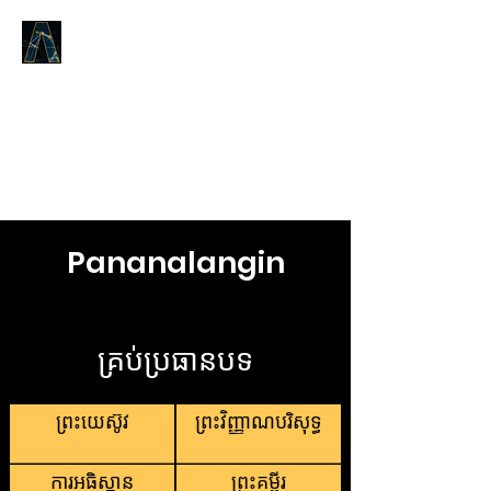
LOGOS ANSWERS
តើអ្វីដែលមានតាំងពីដើមដំបូង,យោង
តាមព្រះបន្ទូលនៃជីវិត,ដែលយើងបាន
ប្រកាសដល់អ្នក។​
Pananalangin
គ្រប់ប្រធានបទ
ព្រះយេស៊ូវ
ព្រះវិញ្ញាណបរិសុទ្ធ
ការអធិស្ឋាន
ព្រះគម្ពីរ