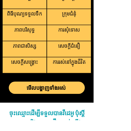
ពិធីបុណ្យទទួលទឹក
ក្រុមជំនុំ
ភាពបរិសុទ្ធ
ការសុំទោស
ភាពជាសិស្ស
សេចក្តីជំនឿ
សេចក្តីសង្រ្គោះ
ការរស់នៅក្នុងជីវិត
មើលបង្ហាញទាំងអស់
ចុះឈ្មោះដើម្បីទទួលបានវីដេអូ ប៉ុស្តិ៍
បោះពុម្ព និងអត្ថបទថ្មីៗរបស់យើង