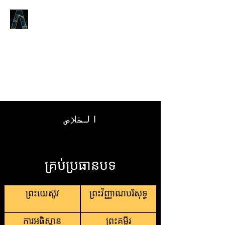
LOGOS ANSWERS
តើអ្វីដែលមានតាំងពីដើមដំបូង,យោង
តាមព្រះបន្ទូលនៃជីវិត,ដែលយើងបាន
ប្រកាសដល់អ្នក។​
الخلاص
គ្រប់ប្រធានបទ
ព្រះយេស៊ូវ
ព្រះវិញ្ញាណបរិសុទ្ធ
ការអធិស្ឋាន
ព្រះគម្ពីរ