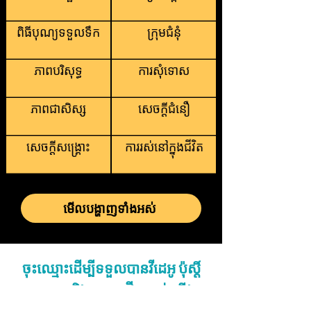
ពិធីបុណ្យទទួលទឹក
ក្រុមជំនុំ
ភាពបរិសុទ្ធ
ការសុំទោស
ភាពជាសិស្ស
សេចក្តីជំនឿ
សេចក្តីសង្រ្គោះ
ការរស់នៅក្នុងជីវិត
មើលបង្ហាញទាំងអស់
ចុះឈ្មោះដើម្បីទទួលបានវីដេអូ ប៉ុស្តិ៍
បោះពុម្ព និងអត្ថបទថ្មីៗរបស់យើង