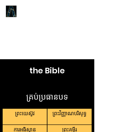
LOGOS ANSWERS
តើអ្វីដែលមានតាំងពីដើមដំបូង,យោង
តាមព្រះបន្ទូលនៃជីវិត,ដែលយើងបាន
ប្រកាសដល់អ្នក។​
the Bible
គ្រប់ប្រធានបទ
ព្រះយេស៊ូវ
ព្រះវិញ្ញាណបរិសុទ្ធ
ការអធិស្ឋាន
ព្រះគម្ពីរ