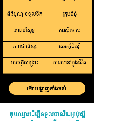
ពិធីបុណ្យទទួលទឹក
ក្រុមជំនុំ
ភាពបរិសុទ្ធ
ការសុំទោស
ភាពជាសិស្ស
សេចក្តីជំនឿ
សេចក្តីសង្រ្គោះ
ការរស់នៅក្នុងជីវិត
មើលបង្ហាញទាំងអស់
ចុះឈ្មោះដើម្បីទទួលបានវីដេអូ ប៉ុស្តិ៍
បោះពុម្ព និងអត្ថបទថ្មីៗរបស់យើង