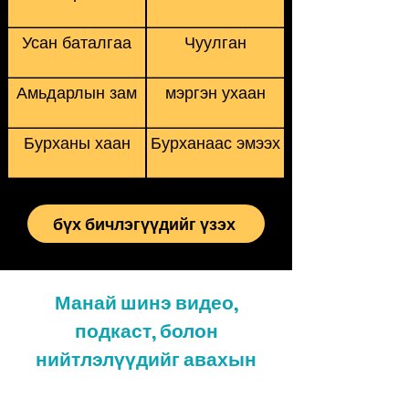
Усан баталгаа
Чуулган
Амьдарлын зам
мэргэн ухаан
Бурханы хаан
Бурханаас эмээх
бүх бичлэгүүдийг үзэх
Манай шинэ видео,
подкаст, болон
нийтлэлүүдийг авахын
тулд бүртгүүлнэ үү