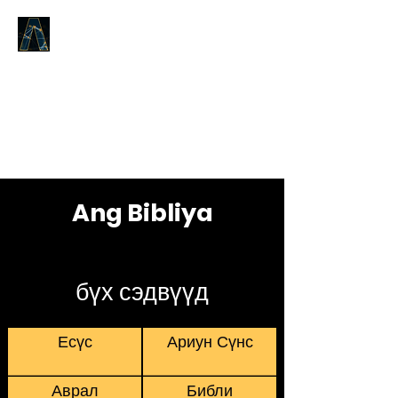
Logos Answers
Эхэнд юу байсан талаар,
Бурханы Үгийн тухай бид танд
батлах болно.
Ang Bibliya
бүх сэдвүүд
Есүс
Ариун Сүнс
Аврал
Библи