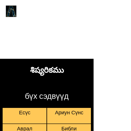
Logos Answers
Эхэнд юу байсан талаар,
Бурханы Үгийн тухай бид танд
батлах болно.
శిష్యరికము
бүх сэдвүүд
Есүс
Ариун Сүнс
Аврал
Библи