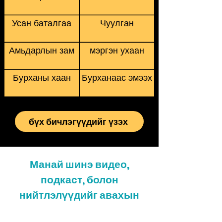
Усан баталгаа
Чуулган
Амьдарлын зам
мэргэн ухаан
Бурханы хаан
Бурханаас эмээх
бүх бичлэгүүдийг үзэх
Манай шинэ видео,
подкаст, болон
нийтлэлүүдийг авахын
тулд бүртгүүлнэ үү