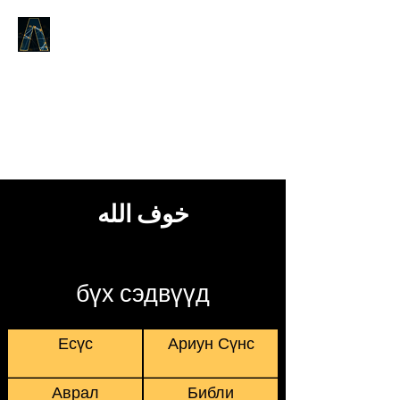
Logos Answers
Эхэнд юу байсан талаар,
Бурханы Үгийн тухай бид танд
батлах болно.
خوف الله
бүх сэдвүүд
Есүс
Ариун Сүнс
Аврал
Библи