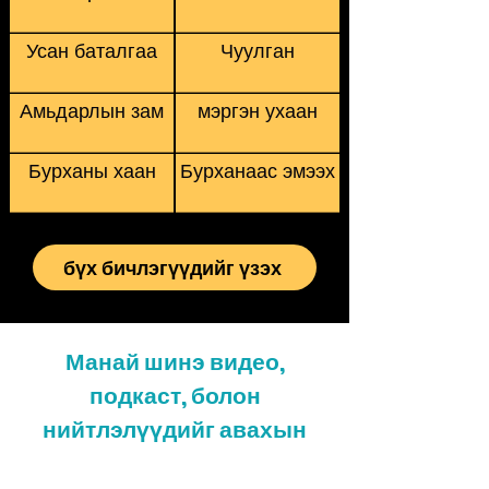
Усан баталгаа
Чуулган
Амьдарлын зам
мэргэн ухаан
Бурханы хаан
Бурханаас эмээх
бүх бичлэгүүдийг үзэх
Манай шинэ видео,
подкаст, болон
нийтлэлүүдийг авахын
тулд бүртгүүлнэ үү