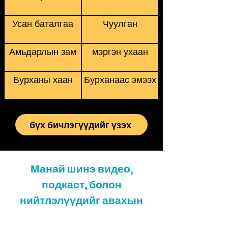
Усан баталгаа
Чуулган
Амьдарлын зам
мэргэн ухаан
Бурханы хаан
Бурханаас эмээх
бүх бичлэгүүдийг үзэх
Манай шинэ видео,
подкаст, болон
нийтлэлүүдийг авахын
тулд бүртгүүлнэ үү