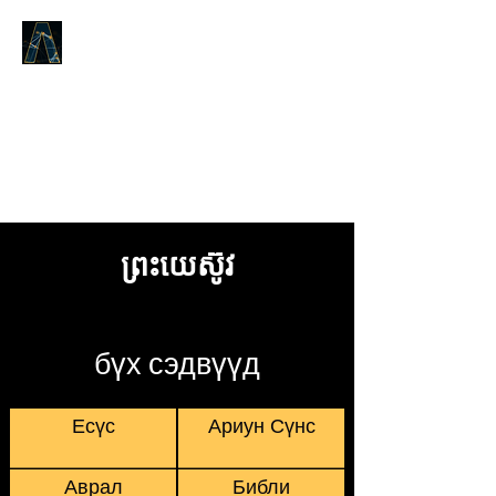
Logos Answers
Эхэнд юу байсан талаар,
Бурханы Үгийн тухай бид танд
батлах болно.
ព្រះយេស៊ូវ
бүх сэдвүүд
Есүс
Ариун Сүнс
Аврал
Библи