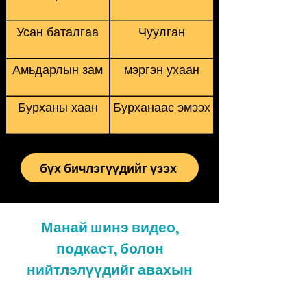
Усан баталгаа
Чуулган
Амьдарлын зам
мэргэн ухаан
Бурханы хаан
Бурханаас эмээх
бүх бичлэгүүдийг үзэх
Манай шинэ видео,
подкаст, болон
нийтлэлүүдийг авахын
тулд бүртгүүлнэ үү