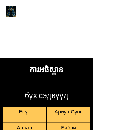
Logos Answers
Эхэнд юу байсан талаар,
Бурханы Үгийн тухай бид танд
батлах болно.
ការអធិស្ឋាន
бүх сэдвүүд
Есүс
Ариун Сүнс
Аврал
Библи