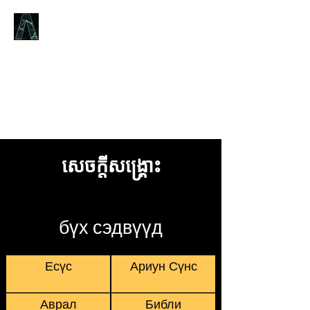
Logos Answers
Эхэнд юу байсан талаар,
Бурханы Үгийн тухай бид танд
батлах болно.
សេចក្តីសង្រ្គោះ
бүх сэдвүүд
Есүс
Ариун Сүнс
Аврал
Библи