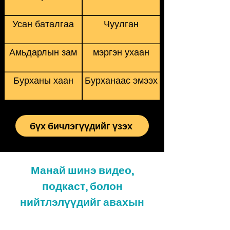
Усан баталгаа
Чуулган
Амьдарлын зам
мэргэн ухаан
Бурханы хаан
Бурханаас эмээх
бүх бичлэгүүдийг үзэх
Манай шинэ видео,
подкаст, болон
нийтлэлүүдийг авахын
тулд бүртгүүлнэ үү