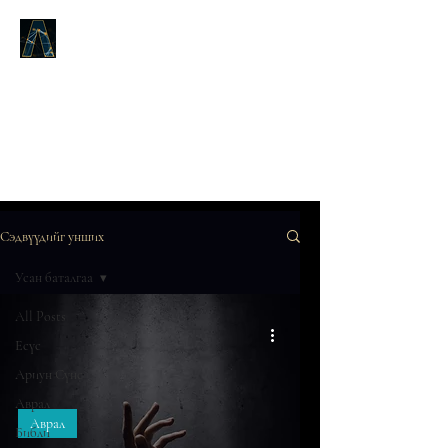
Logos Answers
Эхэнд юу байсан талаар,
Бурханы Үгийн тухай бид танд
батлах болно.
Сэдвүүдийг унших
Усан баталгаа
All Posts
Есүс
Ариун Сүнс
Аврал
Аврал
Библи