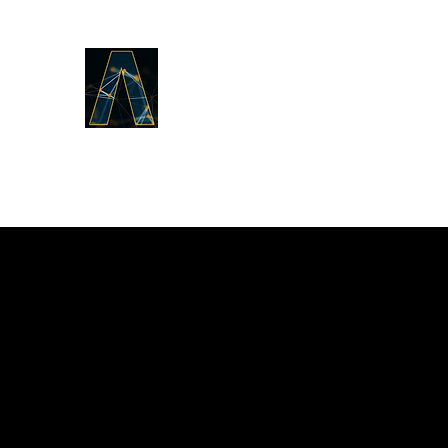
LOGOS
ODPOWIEDZI
To, co było od początku,
co dotyczy Słowa Życia,
głosimy wam.