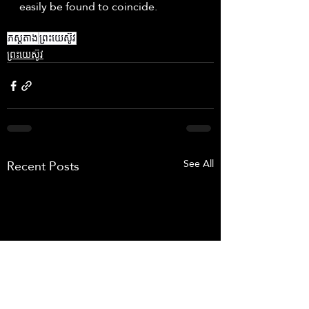
easily be found to coincide. 
ភស្តុតាង
ព្រះយេស៊ូវ
ព្រះយេស៊ូវ
Recent Posts
See All