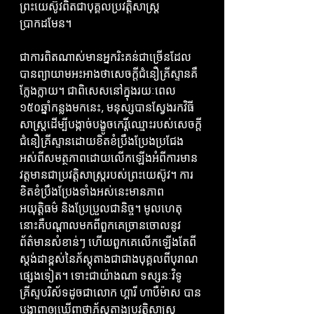
ព្រះយេស៊ូវពិតជាបុគ្គលប្រវត្តិសាស្ត្រ
ប្រាកដមែន។
ជាការពិតណាស់មានអ្នករិះគន់ជាច្រើនដែល
បានព្យាយាមអះអាងថាសេចក្តីជំនឿគ្រីស្ទានគឺ
ក្លែងក្លាយ។ ជាពិសេសនៅក្នុងរយៈពេល 
១៥០ឆ្នាំកន្លងមកនេះ, មនុស្សបានស្វែងរកវិធី
សាស្ត្រដើម្បីបង្កាច់បង្ខូចកេរ្តិ៍ឈ្មោះរបស់សេចក្តី
ជំនឿគ្រីស្ទានដោយខិតខំប្រឹងប្រែងប្រជែង
អស់ពីសមត្ថភាពដោយលើកឡើងអំពីការមាន
វត្តមានជាប្រវត្តិសាស្ត្ររបស់ព្រះយេស៊ូវ។ ការ
ខិតខំប្រឹងប្រែងទាំងអស់នេះមានភាព
អយុត្តិធម៌ និងប្រែប្រួលជានិច្ច។ មូលហេតុ
នោះគឺបណ្តាលមកពីពួកគេច្រានចោលនូវ
ព័ត៌មានសំខាន់ៗ ហើយពួកគេលើកឡើងតែពី
ស្តង់ដាខ្ពស់នៃភ័ស្តុតាងជាជាងបុគ្គលពីបុរាណ
ផ្សេងទៀត។ ទោះជាយ៉ាងណា ទស្សនៈវិទូ
គ្រីស្ទបរិស័ទដូចជាលោក ហ្គារី ហាបឺម៉ាស បាន
បង្ហាញឲ្យឃើញថាភ័ស្តុតាងប្រវត្តិសាស្ត្រ