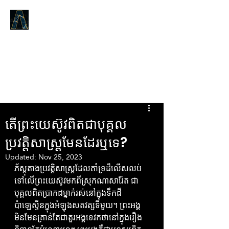
LOGOS ANSWERS
តើអ្វីដែលមានតាំងពីដើមដំបូង,យោង
តាមព្រះបន្ទូលនៃជីវិត,ដែលយើងបាន
ប្រកាសដល់អ្នក។​
តើព្រះយេស៊ូវពិតជាបុគ្គល
ប្រវត្តិសាស្ត្រមែនដែរឬទេ?
Updated:
Nov 25, 2023
ភ័ស្តុតាងប្រវត្តិសាស្ត្រដែលគាំទ្រដ៏លើសលប់
ទៅលើព្រះយេស៊ូវមកពីស្រុកណាសារ៉ែត ជា
បុគ្គលពិតប្រាកដម្នាក់រស់នៅក្នុងទឹកដី
ប៉ាឡេស្ទីនក្នុងអំឡុងសតវត្សទីមួយ។ ព្រះអង្គ
មិនមែនគ្រាន់តែជាតួរអង្គទេវកថានៅក្នុងរឿង