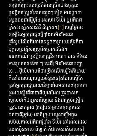
សម្រាប់ព្រះយេស៊ូវគឺមានច្រើនជាងបុគ្គល
ប្រវត្តិសាស្ត្រសំខាន់ផ្សេងៗទៀត មានដូចជា 
ស្តេចជនជាតិរ៉ូម៉ាំង សេសារ ទីប៊ើរ ឬអធិរាជ
ក្រិក អាឡិកសាន់ដឺ ដឹក្រេត។.
[1]
 សព្វថ្ងៃនេះ
សូម្បីតែអ្នកប្រាជ្ញល្បីៗដែលមិនមែនជា
គ្រីស្ទបរិស័ទក៏នៅតែទទូចថាព្រះយេស៊ូវគឺជា
បុគ្គលប្រវត្តិសាស្ត្រពិតប្រាកដដែរ។ 
ឧទាហរណ៍ ប្រវត្តិសាស្ត្រវិទូ លោក បាត អឺមែន 
មានប្រសាសន៍ថា “[នេះគឺ] មិនមែនជាបញ្ហា
ទេ… ថ្វីបើមានមតិជាច្រើនលើកឡើងក៏ដោយ 
ក៏នៅមានចំណុចមួយចំនួនទៀតដែលស្ទើតែ
គ្រប់អ្នកប្រាជ្ញបុរាណវិទ្យាទាំងអស់យល់ស្រប។ 
ព្រះយេស៊ូវគឺជាជាតិយូដាដែលត្រូវបានគេ
ស្គាល់ថាគឺជាអ្នកអធិប្បាយ និងជាគ្រូបង្រៀន 
ត្រូវបានគេឆ្កាង (របៀបសម្លាប់មនុស្សរបស់
ជនជាតិរ៉ូម៉ាំង) នៅទីក្រុងយេរូសាឡឹមក្នុង
សម័យកាលអធិរាជរ៉ូម៉ាំង ទីប៊ើរ នៅពេលដែល
លោកប៉ុនទាល ពីឡាត់ គឺជាទេសាភិបាលនៅ