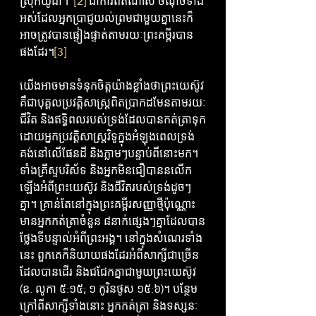
ស្រុកយូដា។”
[2]
 ជាការពិតណាស់ ចំណុចទាំង
អស់ដែលអ្នកប្រាជ្ញយល់ព្រមជាមួយគ្នានេះក៏
អាចត្រូវបានផ្ទៀងផ្ទាត់តាមរយៈព្រះគម្ពីរបាន
ផងដែរ។
[3]
យើងអាចមានទំនុកចិត្តយ៉ាងខ្លាំងថាព្រះយេស៊ូវ
គឺជាបុគ្គលប្រវត្តិសាស្ត្រពិតប្រាកដមែនតាមរយៈ
ជីវិត និងឥទ្ធិពលរបស់ទ្រង់ដែលបានកត់ត្រាទុក
ដោយអ្នកប្រវត្តិសាស្ត្រវិទូក្នុងអំឡុងពេលទ្រង់
គង់នៅលើផែនដី និងភ្លាមៗបន្ទាប់ពីនោះមក។ 
ទាំងគ្រីស្ទបរិស័ទ និងអ្នកមិនជឿបាននលើក
ឡើងអំពីព្រះយេស៊ូវ និងជីវិតរបស់ទ្រង់ដូចៗ
គ្នា។ គ្រាន់តែនៅក្នុងព្រះគម្ពីរសញ្ញាថ្មីប៉ុណ្ណោះ 
មានអ្នកកត់ត្រាចំនួន ៨នាក់ផ្សេងៗគ្នាដែលបាន
ថ្លែងទីបន្ទាល់អំពីព្រះអង្គ។ នៅក្នុងសំណេរទាំង
នេះ ពួកគេក៏និយាយផងដែរអំពីសាក្សីជាច្រើន
ដែលបានដើរ និងជជែកគ្នាជាមួយព្រះយេស៊ូវ 
(ឧ. លូកា ៥:១៥; ១ កូរិនថូស ១៥:៦)។ បន្ថែម
ក្រៅពីសាក្សីទាំងនោះ អ្នកកត់ត្រា និងទស្សនៈ