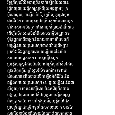
វិទូគ្រីស្ទបរិស័ទជាច្រើននាក់ទៀតដែលបាន
ធ្វើកត់ត្រាប្រវត្តិសាស្រ្តអំពីព្រះអង្គភ្លាមៗ (ឧ. 
អ៊ីណាទុស, ចាស្ទីន ម៉ាទី, ក្លេមិន, ក្វាដ្រាទុស 
ជាដើម)។ មានមនុស្សជាច្រើនក្នុងចំណោមអ្នក
ទាំងអស់នេះមិនគ្រាន់តែជាអ្នកផ្សាយដំណឹងល្អ
ដើម្បីលើកសរសើរអំពីសាសនាថ្មីប៉ុណ្ណោះទេ 
ប៉ុន្តែពួកគេគឺជាអ្នកនិយាយការពារពីសេចក្តី
បង្រៀនរបស់ព្រះយេស៊ូវបានយ៉ាងត្រឹមត្រូវ
ប្រឆាំងនឹងពួកអ្នកដែលសង្ស័យនៅសម័យ
កាលរបស់ពួកគេ។ មានសូម្បីតែអ្នក
ប្រវត្តិសាស្ត្រដែលមិនមែនជាគ្រីស្ទបរិស័ទដែល
គ្មានមិត្តភក្តិជាគ្រីស្ទបរិស័ទផងដែរ ទោះជា
យ៉ាងណានៅតែបានលើកឡើងអំពីជីវិត និង
ឥទ្ធិពលរបស់ព្រះយេស៊ូវ (ឧ. ចូសេហ្វឹស និងតា
ស៊ីទុស)។ មានសាក្សីដែលចំនួនដ័ច្រើនបាន
បង្ហាញថាព្រះយេស៊ូវគឺជាបុគ្គលប្រវត្តិសាស្ត្រ
ពិតប្រាកដមែន។ នៅក្នុងប្រព័ន្ធយុត្តិធម៌ផ្នែក
ព្រហ្មទ័ណ្ឌជាច្រើនទូទាំងសកលលោក មានតែ
សាក្សីបន្ទាប់បន្សំតែមួយប៉ុណ្ណោះដែលត្រូវបាន