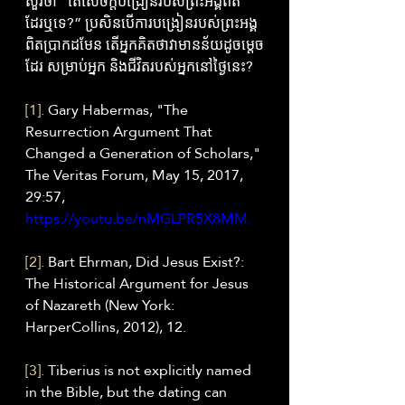
សួរថា “តើសេចក្តីបង្រៀនរបស់ព្រះអង្គពិត
ដែរឬទេ?” ប្រសិនបើការបង្រៀនរបស់ព្រះអង្គ
ពិតប្រាកដមែន តើអ្នកគិតថាវាមានន័យដូចម្តេច
ដែរ សម្រាប់អ្នក និងជីវិតរបស់អ្នកនៅថ្ងៃនេះ?
[1]
. Gary Habermas, "The 
Resurrection Argument That 
Changed a Generation of Scholars," 
The Veritas Forum, May 15, 2017, 
29:57, 
https://youtu.be/nMGLPR5X8MM.
[2]
. Bart Ehrman, Did Jesus Exist?: 
The Historical Argument for Jesus 
of Nazareth (New York: 
HarperCollins, 2012), 12.
[3]
. Tiberius is not explicitly named 
in the Bible, but the dating can 