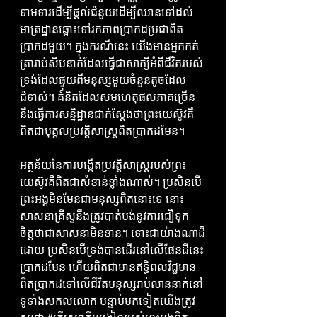
ទាមទារដើម្បីផ្តល់ជំនួយដើម្បីឈានទៅដល់
មាត្រដ្ឋានឆ្ពោះទៅរកភាពប្រាកដប្រជាពិត
ប្រាកដមួយ។ ក្នុងករណីនេះ យើងមានអ្នកកត់
ត្រារាប់សិបនាក់ដែលធ្វើជាសាក្សីអំពីជីវិតរបស់
ទ្រង់ដែលផ្ទុយពីមនុស្សមួយចំនួនតូចដែល
ជំទាស់។ គំនិតដែលសមហេតុផលភាគច្រើន
នឹងធ្វើការសន្និដ្ឋានជាក់ស្តែងថាព្រះយេស៊ូវគឺ
ពិតជាបុគ្គលប្រវត្តិសាស្ត្រពិតប្រាកដមែន។
អត្ថន័យនៃការបង្កើតប្រវត្តិសាស្ត្ររបស់ព្រះ
យេស៊ូវគឺពិតជាសំខាន់ខ្លាំងណាស់។ ប្រសិនបើ
ព្រះអង្គមិនមែនជាមនុស្សពិតនោះទេ នោះ
សាសនាគ្រីស្ទនឹងត្រូវបាត់បង់នូវការជឿទុក
ចិត្តថាជាសាសនាមិនខាន។ ទោះជាយ៉ាងណាដ៏
ដោយ ប្រសិនបើទ្រង់បានដើរនៅលើផែនដីនេះ
ប្រាកដមែន ហើយពិតជាមានឥទ្ធិពលវិជ្ជមាន
ពិតប្រាកដទៅលើជីវិតមនុស្សរាប់លាននាក់នៅ
ទូទាំងសកលលោក បន្ទាប់មកទៀតយើងត្រូវ