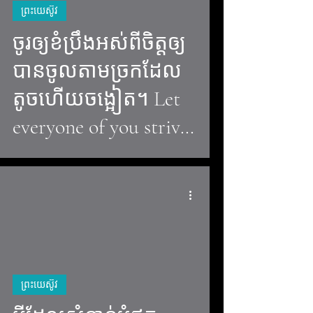
ព្រះយេស៊ូវ
ចូរឲ្យខំប្រឹងអស់ពីចិត្តឲ្យ
video
បានចូលតាមច្រកដែល
តូចហើយចង្អៀត។​ Let
everyone of you strive
to enter the narrow
gate.
video
ព្រះយេស៊ូវ