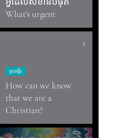
អ្វីដែលសំខាន់បំផុត
What's urgent
ព្រះគម្ពីរ
video
How can we know
that we are a
Christian?