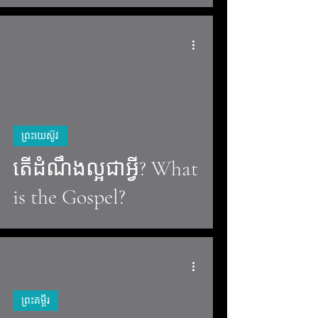
video
ព្រះយេស៊ូវ
តើដំណឹងល្អជាអ្វី? What
is the Gospel?
ព្រះគម្ពីរ