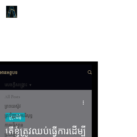
LOGOS ANSWERS
តើអ្វីដែលមានតាំងពីដើមដំបូង,យោង
តាមព្រះបន្ទូលនៃជីវិត,ដែលយើងបាន
ប្រកាសដល់អ្នក។​
អានអត្ថបទ
សេចក្តីសង្រ្គោះ
All Posts
ព្រះយេស៊ូវ
ព្រះវិញ្ញាណបរិសុទ្ធ
ក្រុមជំនុំ
ការអធិស្ឋាន
តើខ្ញុំត្រូវឈប់ធ្វើការដើម្បី
ព្រះគម្ពីរ
video