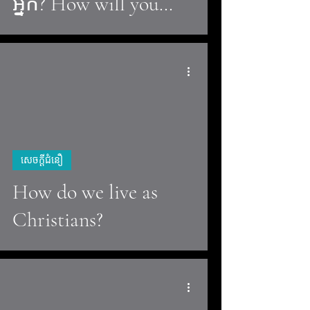
អ្នក? How will you
respond to God's
word?
video
សេចក្តីជំនឿ
How do we live as
Christians?