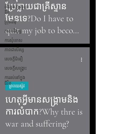
ប្រែក្លាយជាគ្រីស្ទាន
ពិធីបុណ្យទទួល
ទឹក
មែនទេ?Do I have to
ក្រុមជំនុំ
quit my job to become
ភាពបរិសុទ្ធ
Christian?
ការសុំទោស
ភាពជាសិស្ស
សេចក្តីជំនឿ
សេចក្តីសង្រ្គោះ
ការរស់នៅក្នុង
ជីវិត
ព្រះយេស៊ូវ
video
ហេតុអ្វីមានសង្រ្គាមនិង
ការលំបាក?Why thre is
war​ and suffering?