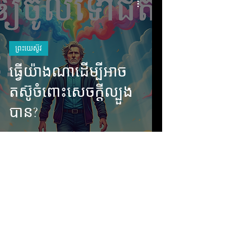
ព្រះយេស៊ូវ
ធ្វើយ៉ាងណាដើម្បីអាច
តស៊ូចំពោះសេចក្តីល្បួង
បាន?
ក្រុមជំនុំ
តើការដែលមានអំនួត