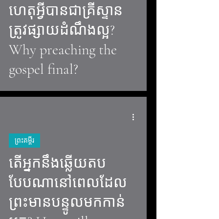
ហេតុអ្វីបានជាគ្រីស្ទាន
video
ត្រូវផ្សាយដំណឹងល្អ?
Why preaching the
gospel final?
ព្រះគម្ពីរ
តើអ្នកនឹងឆ្លើយតប
video
បែបណានៅពេលដែល
ព្រះមានបន្ទូលមកកាន់